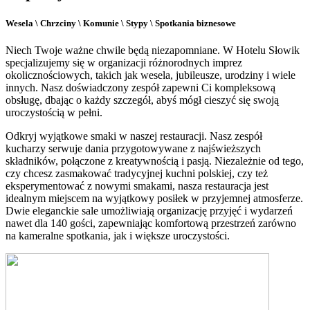
Wesela \ Chrzciny \ Komunie \ Stypy \ Spotkania biznesowe
Niech Twoje ważne chwile będą niezapomniane. W Hotelu Słowik
specjalizujemy się w organizacji różnorodnych imprez
okolicznościowych, takich jak wesela, jubileusze, urodziny i wiele
innych. Nasz doświadczony zespół zapewni Ci kompleksową
obsługę, dbając o każdy szczegół, abyś mógł cieszyć się swoją
uroczystością w pełni.
Odkryj wyjątkowe smaki w naszej restauracji. Nasz zespół
kucharzy serwuje dania przygotowywane z najświeższych
składników, połączone z kreatywnością i pasją. Niezależnie od tego,
czy chcesz zasmakować tradycyjnej kuchni polskiej, czy też
eksperymentować z nowymi smakami, nasza restauracja jest
idealnym miejscem na wyjątkowy posiłek w przyjemnej atmosferze.
Dwie eleganckie sale umożliwiają organizację przyjęć i wydarzeń
nawet dla 140 gości, zapewniając komfortową przestrzeń zarówno
na kameralne spotkania, jak i większe uroczystości.