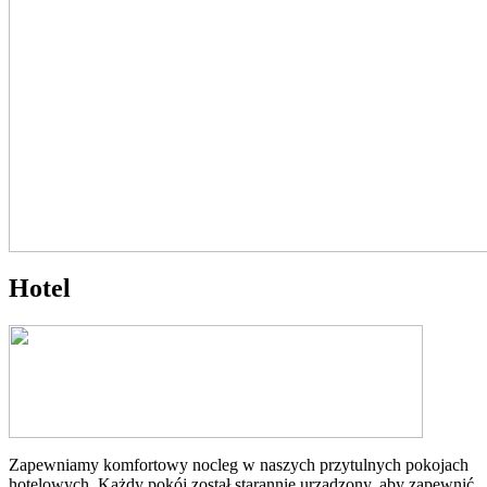
Hotel
Zapewniamy komfortowy nocleg w naszych przytulnych pokojach
hotelowych. Każdy pokój został starannie urządzony, aby zapewnić